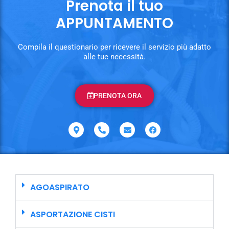
Prenota il tuo
APPUNTAMENTO
Compila il questionario per ricevere il servizio più adatto
alle tue necessità.
PRENOTA ORA
AGOASPIRATO
ASPORTAZIONE CISTI